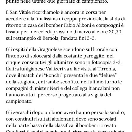
punto nelle ultime due giornate di campionato.
Il San Vitale ricordiamolo è ancora in corsa per
accedere alla finalissima di coppa provinciale, la sfida di
ritorno in casa del bomber Fabio Aliboni e compoagni è
fissata per mercoledi prossimo 9 marzo alle ore 20,30
sul rettangolo di Remola, l’andata fini 3-3.
Gli ospiti della Gragnolese scendono sul litorale con
l’intento di sbloccarsi dalla costante pareggite, nei
cinque consecutivi gli ultimi tre sono in fotocopia 3-3.
L’altra lunigianese Vallizeri va a far visita al Tirrenia,
dove il match dei “Ronchi” presenta le due “deluse”
della stagione, entrambe sconfitte nell’ultimo turno le
compagini di mister Neri e del collega Biancalani non
hanno avuto il percorso progettato alla vigilia del
campionato.
Gli zeraschi dopo un buon avvio hanno perso lo smalto,
con continui risultati altalenanti dove sono scivolati
nella parte bassa della classifica, il bomber ritrovato
Capiferri & soci si auspicano di ritrovare la verve giusta