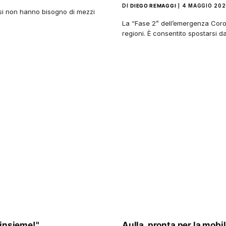
DI
DIEGO REMAGGI
4 MAGGIO 202
si non hanno bisogno di mezzi
La “Fase 2” dell’emergenza Coron
regioni. È consentito spostarsi d
 insieme!"
Aulla, pronta per la mobi