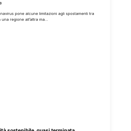
0
avirus pone alcune limitazioni agli spostamenti tra
a una regione all’altra ma…
lità sostenibile, quasi terminata