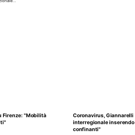
azionale…
u Firenze: "Mobilità
Coronavirus, Giannarelli 
ti"
interregionale inserendo l
confinanti"