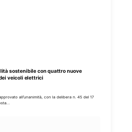
lità sostenibile con quattro nuove
ei veicoli elettrici
pprovato all’unanimità, con la delibera n. 45 del 17
posta…