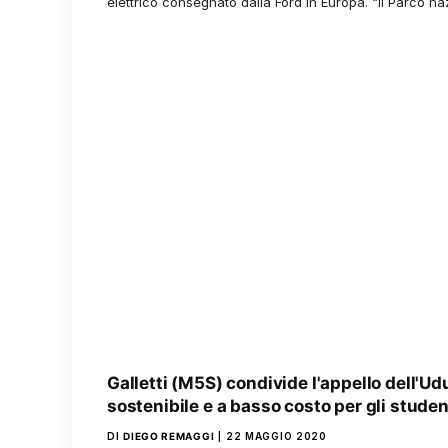
elettrico consegnato dalla Ford in Europa. “Il Parco n
Galletti (M5S) condivide l'appello dell'Ud
sostenibile e a basso costo per gli studen
DI
DIEGO REMAGGI
22 MAGGIO 2020