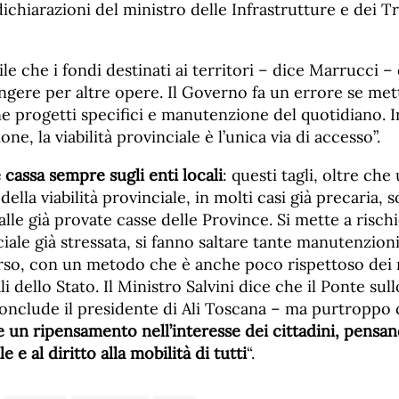
 dichiarazioni del ministro delle Infrastrutture e dei 
le che i fondi destinati ai territori – dice Marrucci – 
ingere per altre opere. Il Governo fa un errore se mett
e progetti specifici e manutenzione del quotidiano. I
one, la viabilità provinciale è l’unica via di accesso”.
 cassa sempre sugli enti locali
: questi tagli, oltre ch
della viabilità provinciale, in molti casi già precaria,
alle già provate casse delle Province. Si mette a rischi
iale già stressata, si fanno saltare tante manutenzioni
orso, con un metodo che è anche poco rispettoso dei r
nali dello Stato. Il Ministro Salvini dice che il Ponte su
conclude il presidente di Ali Toscana – ma purtroppo c
e un ripensamento nell’interesse dei cittadini, pensan
e e al diritto alla mobilità di tutti
“.