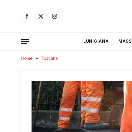
Facebook
X
Instagram
(Twitter)
LUNIGIANA
MASS
Home
»
Toscana