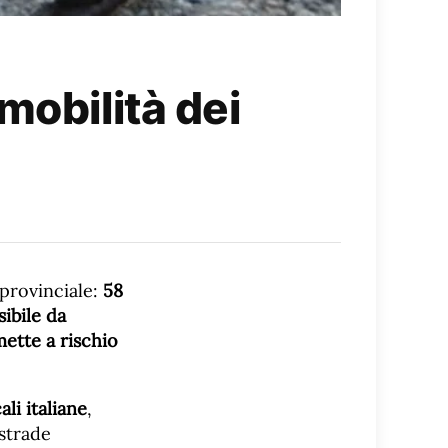
mobilità dei
 provinciale:
58
ibile da
mette a rischio
li italiane
,
 strade