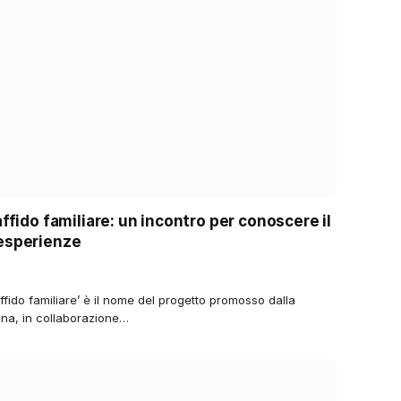
ffido familiare: un incontro per conoscere il
 esperienze
affido familiare’ è il nome del progetto promosso dalla
iana, in collaborazione…