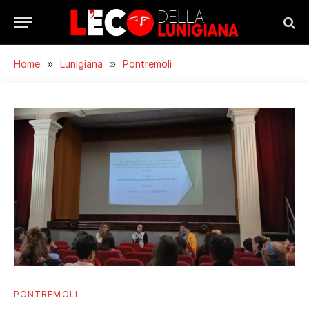
Home
»
Lunigiana
»
Pontremoli
PONTREMOLI