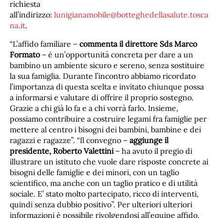
richiesta
all’indirizzo:
lunigianamobile@botteghedellasalute.tosca
na.it
.
“L’affido familiare –
commenta il direttore Sds Marco
Formato
– è un’opportunità concreta per dare a un
bambino un ambiente sicuro e sereno, senza sostituire
la sua famiglia. Durante l’incontro abbiamo ricordato
l’importanza di questa scelta e invitato chiunque possa
a informarsi e valutare di offrire il proprio sostegno.
Grazie a chi già lo fa e a chi vorrà farlo. Insieme,
possiamo contribuire a costruire legami fra famiglie per
mettere al centro i bisogni dei bambini, bambine e dei
ragazzi e ragazze”. “Il convegno –
aggiunge il
presidente, Roberto Valettini
– ha avuto il pregio di
illustrare un istituto che vuole dare risposte concrete ai
bisogni delle famiglie e dei minori, con un taglio
scientifico, ma anche con un taglio pratico e di utilità
sociale. E’ stato molto partecipato, ricco di interventi,
quindi senza dubbio positivo”. Per ulteriori ulteriori
informazioni è possibile rivolgendosi all’equipe affido,