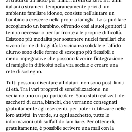
Si tratta di un aiuto per minori di età da zero a 17 anni,
italiani o stranieri, temporaneamente privi di un
ambiente familiare idoneo, consiste nell’aiutare un
bambino a crescere nella propria famiglia. Lo si può fare
accogliendo un bambino, offrendo così ai suoi genitori il
tempo necessario per far fronte alle proprie difficoltà.
Esistono più modalità per sostenere nuclei familiari che
vivono forme di fragilità: la vicinanza solidale e l’affido
diurno sono delle forme di sostegno più flessibili e
meno impegnative che possono favorire l’integrazione
di famiglie in difficoltà nella vita sociale e creare una
rete di sostegno.
Tutti possono diventare affidatari, non sono posti limiti
di età. Tra i vari progetti di sensibilizzazione, ne
vediamo uno un po’ particolare. Sono stati realizzati dei
sacchetti di carta, bianchi, che verranno consegnati
gratuitamente agli esercenti, per poterli utilizzare nelle
loro attività. In verde, su ogni sacchetto, tutte le
informazioni utili sull’affido familiare. Per ottenerli,
gratuitamente, è possibile scrivere una mail con la