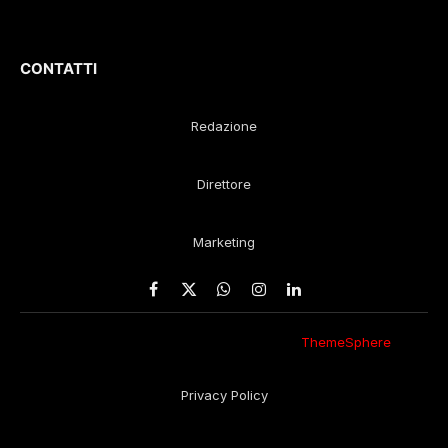
Remaggi
CONTATTI
Redazione
Direttore
Marketing
Facebook
X
WhatsApp
Instagram
LinkedIn
(Twitter)
© 2026 Eco della Lunigiana. Un design
ThemeSphere
,
rielaborato in redazione.
Privacy Policy