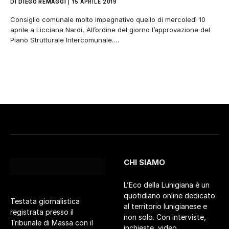
DI
DIEGO REMAGGI
15 APRILE 2019
Consiglio comunale molto impegnativo quello di mercoledì 10
aprile a Licciana Nardi, All’ordine del giorno l’approvazione del
Piano Strutturale Intercomunale.…
CHI SIAMO
L’Eco della Lunigiana è un
quotidiano online dedicato
Testata giornalistica
al territorio lunigianese e
registrata presso il
non solo. Con interviste,
Tribunale di Massa con il
inchieste, video,