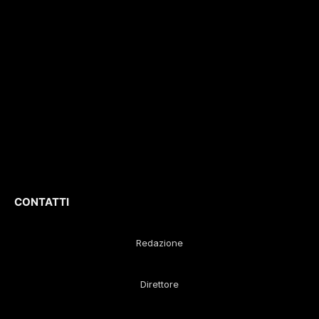
video,
del 04/2015
.
approfondimenti e
Iscrizione
ROC. N.
report di eventi
36086
.
culturali e sportivi.
D
irettore
Responsabile
:
Gustavo Diego
Remaggi
CONTATTI
Redazione
Direttore