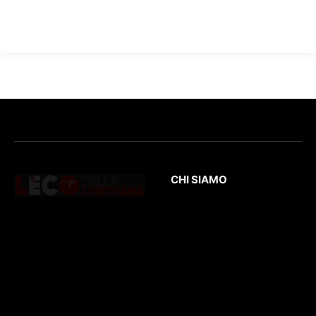
CHI SIAMO
L’Eco
della Lunigiana
è un quotidiano
Testata giornalistica
online dedicato al
registrata presso il
territorio lunigianese
Tribunale di Massa
e non solo. Con
con il numero di
interviste, inchieste,
registrazione
196/1