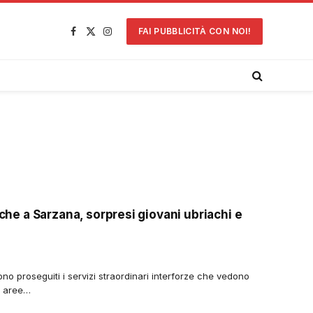
FAI PUBBLICITÀ CON NOI!
Facebook
X
Instagram
(Twitter)
nche a Sarzana, sorpresi giovani ubriachi e
 proseguiti i servizi straordinari interforze che vedono
le aree…