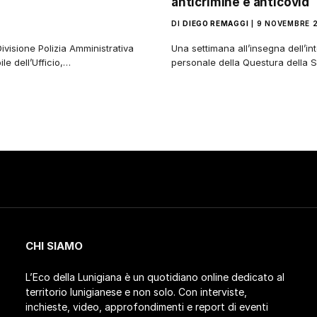
anticrimine e anticovid
DI
DIEGO REMAGGI
9 NOVEMBRE 
ivisione Polizia Amministrativa
Una settimana all’insegna dell’int
e dell’Ufficio,…
personale della Questura della 
CHI SIAMO
L’Eco della Lunigiana è un quotidiano online dedicato al
territorio lunigianese e non solo. Con interviste,
inchieste, video, approfondimenti e report di eventi