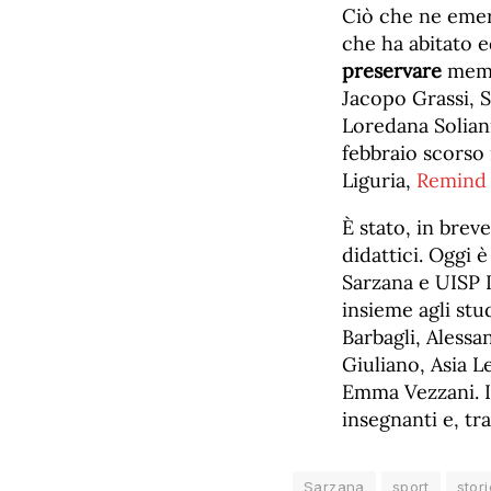
Ciò che ne emerg
che ha abitato e
preservare
memor
Jacopo Grassi, 
Loredana Soliani
febbraio scorso 
Liguria,
Remind 
È stato, in brev
didattici. Oggi 
Sarzana e UISP L
insieme agli stud
Barbagli, Aless
Giuliano, Asia 
Emma Vezzani. In
insegnanti e, tr
Sarzana
sport
stori