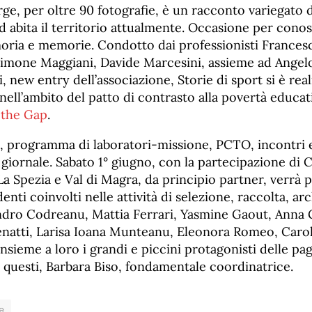
e, per oltre 90 fotografie, è un racconto variegato de
d abita il territorio attualmente. Occasione per cono
ia e memorie. Condotto dai professionisti Frances
Simone Maggiani, Davide Marcesini, assieme ad Angelo
, new entry dell’associazione, Storie di sport si è real
nell’ambito del patto di contrasto alla povertà educat
the Gap
.
e, programma di laboratori-missione, PCTO, incontri e
è giornale. Sabato 1° giugno, con la partecipazione di
a Spezia e Val di Magra, da principio partner, verrà 
enti coinvolti nelle attività di selezione, raccolta, ar
andro Codreanu, Mattia Ferrari, Yasmine Gaout, Anna 
Lenatti, Larisa Ioana Munteanu, Eleonora Romeo, Carol
sieme a loro i grandi e piccini protagonisti delle pagi
a questi, Barbara Biso, fondamentale coordinatrice.
e