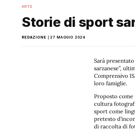
ARTE
Storie di sport s
REDAZIONE
27 MAGGIO 2024
Sarà presentat
sarzanese”, ult
Comprensivo ISA 
loro famiglie.
Proposto come p
cultura fotografi
sport come lingu
pretesto d’incon
di raccolta di fo