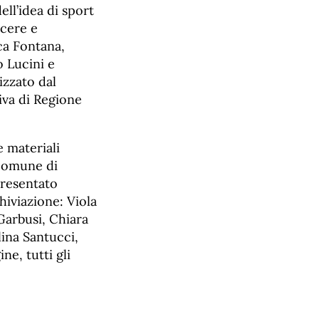
ll’idea di sport
scere e
ca Fontana,
 Lucini e
izzato dal
iva di Regione
 materiali
 Comune di
presentato
chiviazione: Viola
Garbusi, Chiara
ina Santucci,
ne, tutti gli