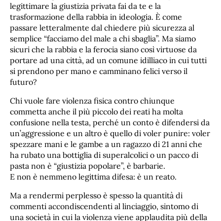
legittimare la giustizia privata fai da te e la
trasformazione della rabbia in ideologia. È come
passare letteralmente dal chiedere più sicurezza al
semplice “facciamo del male a chi sbaglia”. Ma siamo
sicuri che la rabbia e la ferocia siano così virtuose da
portare ad una città, ad un comune idilliaco in cui tutti
si prendono per mano e camminano felici verso il
futuro?
Chi vuole fare violenza fisica contro chiunque
commetta anche il più piccolo dei reati ha molta
confusione nella testa, perché un conto è difendersi da
un’aggressione e un altro è quello di voler punire: voler
spezzare mani e le gambe a un ragazzo di 21 anni che
ha rubato una bottiglia di superalcolici o un pacco di
pasta non è “giustizia popolare”, è barbarie.
E non è nemmeno legittima difesa: è un reato.
Ma a rendermi perplesso è spesso la quantità di
commenti accondiscendenti al linciaggio, sintomo di
una società in cui la violenza viene applaudita più della