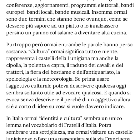
conferenze, aggiornamenti, programmi elettorali, bandi
europei, bandi locali, bande musicali. Insomma ormai
sono due termini che stanno bene ovunque, come se
dessero più sapore ad un piatto o lo innalzassero
persino un panino col salame a diventare alta cucina.
Purtroppo però ormai entrambe le parole hanno perso
sostanza. “Cultura” ormai significa tutto e niente,
rappresenta i castelli della Lunigiana ma anche la
cipolla, la polenta e capra, il raduno dei cavalli e dei
trattori, la fiera del bestiame e dell’antiquariato, la
speleologia e la meteorologia. Se prima usare
l’aggettivo culturale poteva descrivere qualcosa oggi
sembra soltanto utile ad evocare qualcosa. E quando si
evoca senza descrivere il perché di un aggettivo allora
si è a corto di idee su cosa si vuole davvero indicare.
In Italia ormai “identità e cultura” sembra un unico
lemma nel vocabolario di Fratelli d’Italia. Potrà
sembrare una sottigliezza, ma ormai visitare un castello
lunigianese o fare una passeggiata sulla via Francigena