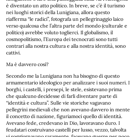
è diventato un atto politico. In breve, se c’è il turismo
nei luoghi storici della Lunigiana, allora questo
riafferma “le radici”, fotografa un pellegrinaggio laico
verso qualcosa che l’altra parte del mondo (culturale e
politico) avrebbe voluto toglierci. Il globalismo, il
cosmopolitismo, l’Europa dei tecnocrati sono tutti
contrari alla nostra cultura e alla nostra identità, sono
cattivi.
Ma è davvero così?
Secondo me la Lunigiana non ha bisogno di questo
armamentario ideologico per analizzare i suoi numeri. I
borghi, i castelli, i presepi, le stele, esistevano prima
che qualcuno decidesse di farli diventare parte di
“identità e cultura”. Sulle vie storiche vagavano
pellegrini medievali che non avevano davvero in mente
il concetto di nazione, figuriamoci quello di identità.
Avevano fede, credevano in Dio, lavoravano duro. I
feudatari costruivano castelli per lusso, vezzo, talvolta
vi soggiornavano raramente, facevano guerre per poco.