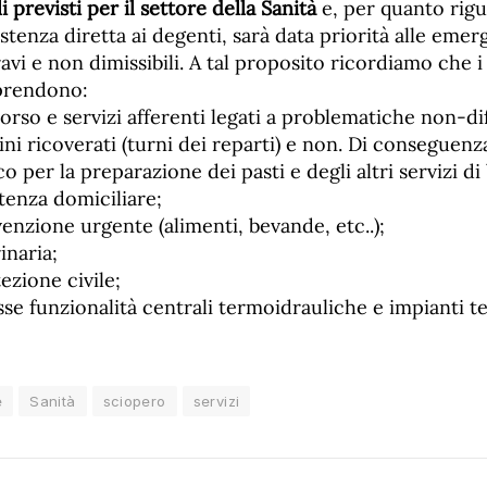
 previsti per il settore della Sanità
e, per quanto rigua
istenza diretta ai degenti, sarà data priorità alle emer
ravi e non dimissibili. A tal proposito ricordiamo che i
prendono:
orso e servizi afferenti legati a problematiche non-diff
dini ricoverati (turni dei reparti) e non. Di conseguenz
o per la preparazione dei pasti e degli altri servizi di
stenza domiciliare;
evenzione urgente (alimenti, bevande, etc..);
inaria;
tezione civile;
sse funzionalità centrali termoidrauliche e impianti t
e
Sanità
sciopero
servizi