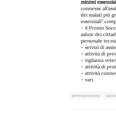
minimi essenziali
connesse all’ass
dei malati più g
essenziali” com
– il Pronto Socc
salute dei citta
personale tecnic
– servizi di assi
– attività di pr
– vigilanza veter
– attività di pro
– attività conne
– vari.
amministrazione
salut