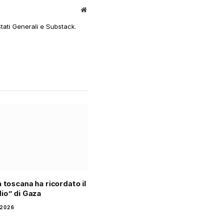
Sito
web
Stati Generali e Substack.
à toscana ha ricordato il
io” di Gaza
 2026