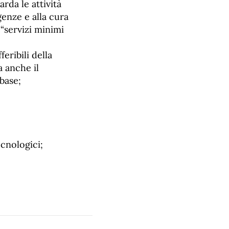
rda le attività
genze e alla cura
 “servizi minimi
eribili della
a anche il
 base;
ecnologici;