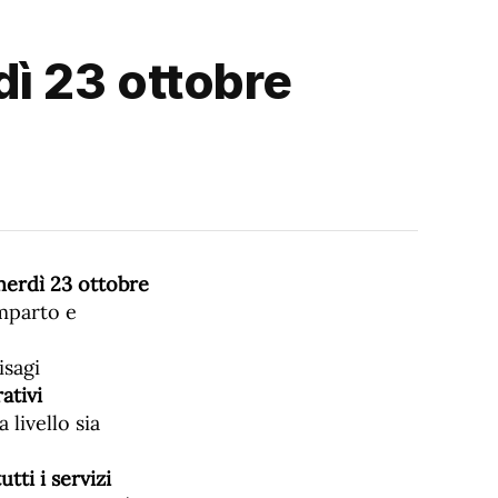
dì 23 ottobre
enerdì 23 ottobre
omparto e
isagi
ativi
livello sia
tti i servizi