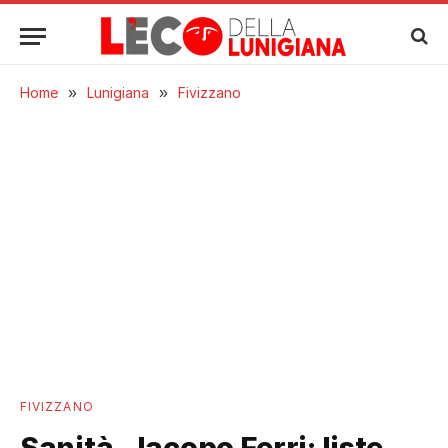
Home
»
Lunigiana
»
Fivizzano
FIVIZZANO
Sanità, Jacopo Ferri: liste