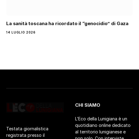
La sanità toscana ha ricordato il “genocidio” di Gaza
14 LUGLIO 2026
CHI SIAMO
L’Eco della Lunigiana è un
quotidiano online dedicato
Testata giornalistica
al territorio lunigianese e
registrata presso il
non solo. Con interviste,