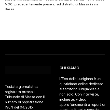
MOC, precedentemente presenti sul distretto di Massa in via
Bassa…
CHI SIAMO
L’Eco della Lunigiana è un
quotidiano online dedicato
Testata giornalistica
al territorio lunigianese e
registrata presso il
non solo. Con interviste,
Tribunale di Massa con il
inchieste, video,
numero di registrazione
approfondimenti e report di
196/1 del 04/2015.
eventi culturali e sportivi.