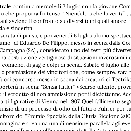
trale continua mercoledì 3 luglio con la giovane Com
ra che proporrà l’intenso “Nient’altro che la verità” , 
ovani avviene il confronto su diversi temi quali amore,
ia e sincerità.
 serata di pausa, e poi venerdì 6 luglio ultimo spettac
mo” di Eduardo De Filippo, messo in scena dalla Co
 Campagna (SA) , considerato uno dei testi più diverte
 costruzione vertiginosa di situazioni inverosimili 
 comiche, di gag e colpi di scena. Sabato 6 luglio alle 
n la premiazione dei vincitori che, come sempre, sarà
fuori concorso messo in scena dai creatori di Teatrik
 porterà in scena “Senza Hitler” <Scarso talento, prov
fu il verdetto di non ammissione per il diciottenne Ado
 arti figurative di Vienna nel 1907. Quel fallimento se
inizio di un processo di odio del futuro Fuhrer per tu
citore del “Premio Speciale della Giuria Riccione 2001
mmagina e crea una una dimensione parallela agli eve
mosso all’esame dell’accademia di Belle Arti e realizza