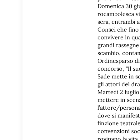
Domenica 30 giu
rocambolesca vi
sera, entrambi a
Consci che fino 
convivere in qu
grandi rassegne
scambio, contami
Ordinesparso di 
concorso, “Il s
Sade mette in sc
gli attori del d
Martedì 2 luglio
mettere in scena
l’attore/persona
dove si manifest
finzione teatral
convenzioni soci
rovinano la vita.