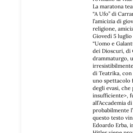
La maratona tea
“A Ufo” di Carra
l’amicizia di gi
religione, amiciz
Giovedì 5 luglio
“Uomo e Galantu
dei Dioscuri, di
drammaturgo, una
irresistibilmente
di Teatrika, co
uno spettacolo 
degli evasi, che
insufficiente>, 
all’Accademia di
probabilmente l’
questo testo vin
Edoardo Erba, i
Hitler viene pro