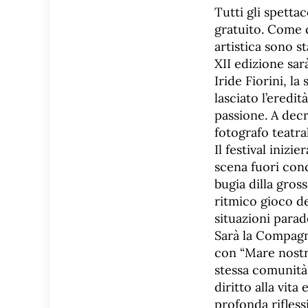
Tutti gli spetta
gratuito. Come d
artistica sono s
XII edizione sar
Iride Fiorini, l
lasciato l’eredi
passione. A decr
fotografo teatra
Il festival iniz
scena fuori con
bugia dilla gros
ritmico gioco de
situazioni parad
Sarà la Compagni
con “Mare nostr
stessa comunità
diritto alla vita
profonda rifless