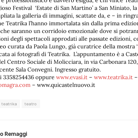
 e professionistico è davvero esigua, e chi vince Teat
gioso Festival ‘Estate di San Martino’ a San Miniato, la c
pliata la galleria di immagini, scattate da, e – in ring
he Teatrika l’hanno immortalata sin dalla prima edizion
che saranno un corridoio emozionale dove si potrann
ioni degli spettacoli approdati alle passate edizioni, 
deo curata da Paola Lungo, già curatrice della mostra ‘
icata ai fotografi di Teatrika. L’appuntamento è a Ca
del Centro Sociale di Molicciara, in via Carbonara 120,
acente Sala Convegni. Ingresso gratuito.
ni 3358254436 oppure
www.evasi.it
–
www.teatrika.it
–
omagra.com
– www.quicastelnuovo.it
teatrika
teatro
go Remaggi