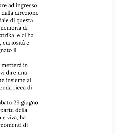
mpre ad ingresso
 dalla direzione
iale di questa
a memoria di
atrika e ci ha
, curiosità e
nato il
e metterà in
vi dire una
he insieme al
enda ricca di
sabato 29 giugno
parte della
e viva, ha
e momenti di