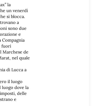
ax” la
che un venerdì
che si blocca.
itrovano a
zioni sono due
borazione e
 la Compagnia
 fuori
il Marchese de
arat, nel quale
nia di Lucca a
ero il luogo
l luogo dove la
imposti, delle
astrano e