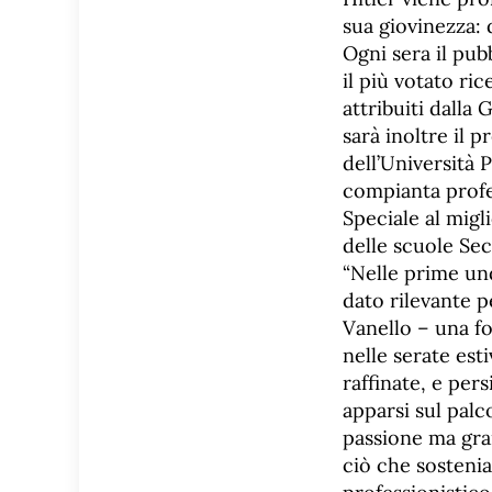
sua giovinezza: 
Ogni sera il pub
il più votato ri
attribuiti dalla 
sarà inoltre il 
dell’Università 
compianta profes
Speciale al migl
delle scuole Se
“Nelle prime un
dato rilevante p
Vanello – una fo
nelle serate est
raffinate, e pers
apparsi sul pal
passione ma gran
ciò che sosteni