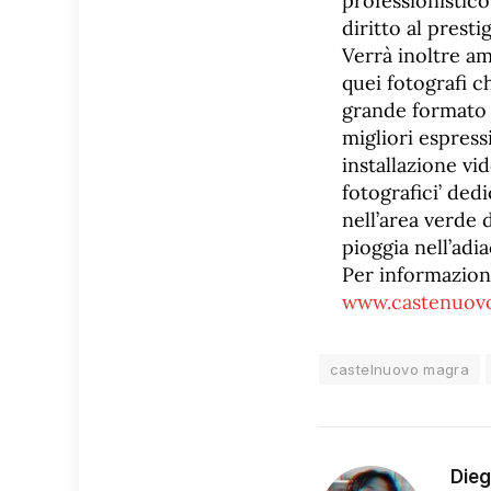
professionistico
diritto al presti
Verrà inoltre am
quei fotografi c
grande formato 
migliori espress
installazione vi
fotografici’ ded
nell’area verde 
pioggia nell’adi
Per informazio
www.castenuov
castelnuovo magra
Die