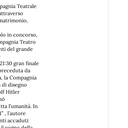
pagnia Teatrale
attraverso
 matrimonio,
olo in concorso,
mpagnia Teatro
nti del grande
e
21:30 gran finale
 preceduta da
a, la Compagnia
a di disegno
lf Hitler
gnò
tta l’umanità. In
” , l’autore
nti accaduti:
 il sogno della