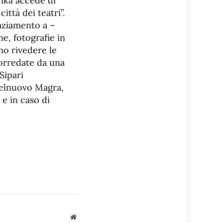
rika accede di
ittà dei teatri”.
raziamento a –
e, fotografie in
o rivedere le
corredate da una
Sipari
stelnuovo Magra,
 e in caso di
Sito