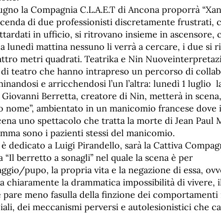
gno la Compagnia C.L.A.E.T di Ancona proporrà “Xan
cenda di due professionisti discretamente frustrati, 
ttardati in ufficio, si ritrovano insieme in ascensore, 
a lunedì mattina nessuno li verrà a cercare, i due si r
attro metri quadrati. Teatrika e Nin Nuoveinterpreta
 di teatro che hanno intrapreso un percorso di colla
nandosi e arricchendosi l’un l’altra: lunedì 1 luglio
Giovanni Berretta, creatore di Nin, metterà in scena,
uo nome”, ambientato in un manicomio francese dove 
ena uno spettacolo che tratta la morte di Jean Paul M
ramma sono i pazienti stessi del manicomio.
 è dedicato a Luigi Pirandello, sarà la Cattiva Compag
 “Il berretto a sonagli” nel quale la scena è per
ggio/pupo, la propria vita e la negazione di essa, ovv
a chiaramente la drammatica impossibilità di vivere, i
e pare meno fasulla della finzione dei comportamenti 
ali, dei meccanismi perversi e autolesionistici che c