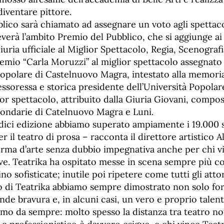
diventare pittore.
blico sarà chiamato ad assegnare un voto agli spettac
ceverà l’ambito Premio del Pubblico, che si aggiunge a
Giuria ufficiale al Miglior Spettacolo, Regia, Scenografi
premio “Carla Moruzzi” al miglior spettacolo assegnato 
Popolare di Castelnuovo Magra, intestato alla memoria
soressa e storica presidente dell’Università Popolare
ior spettacolo, attribuito dalla Giuria Giovani, compo
condarie di Catelnuovo Magra e Luni.
dici edizione abbiamo superato ampiamente i 19.000 s
er il teatro di prosa – racconta il direttore artistico 
rma d’arte senza dubbio impegnativa anche per chi vi 
ive. Teatrika ha ospitato messe in scena sempre più c
ino sofisticate; inutile poi ripetere come tutti gli attori
co di Teatrika abbiamo sempre dimostrato non solo fo
de bravura e, in alcuni casi, un vero e proprio talent
amo da sempre: molto spesso la distanza tra teatro n