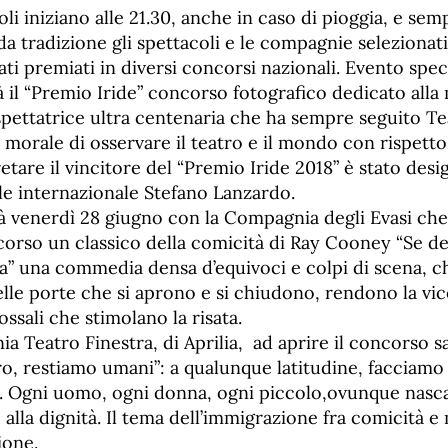
coli iniziano alle 21.30, anche in caso di pioggia, e se
a tradizione gli spettacoli e le compagnie selezionati
tati premiati in diversi concorsi nazionali. Evento spec
à il “Premio Iride” concorso fotografico dedicato all
a spettatrice ultra centenaria che ha sempre seguito Te
tà morale di osservare il teatro e il mondo con rispetto
etare il vincitore del “Premio Iride 2018” è stato desig
le internazionale Stefano Lanzardo.
ierà venerdì 28 giugno con la Compagnia degli Evasi ch
corso un classico della comicità di Ray Cooney “Se de
sa” una commedia densa d’equivoci e colpi di scena, c
lle porte che si aprono e si chiudono, rendono la vic
ossali che stimolano la risata.
a Teatro Finestra, di Aprilia, ad aprire il concorso 
o, restiamo umani”: a qualunque latitudine, facciamo 
. Ogni uomo, ogni donna, ogni piccolo,ovunque nasca 
 e alla dignità. Il tema dell’immigrazione fra comicità 
ione.