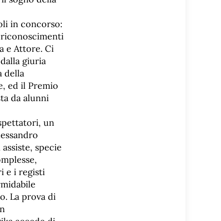
oli in concorso:
i riconoscimenti
a e Attore. Ci
dalla giuria
 della
, ed il Premio
sta da alunni
pettatori, un
Alessandro
assiste, specie
omplesse,
 e i registi
rmidabile
o. La prova di
on