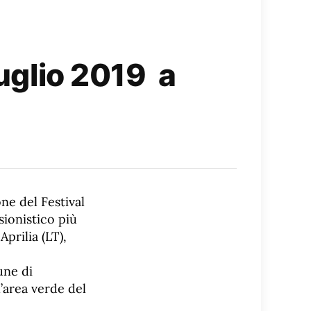
luglio 2019 a
ne del Festival
sionistico più
prilia (LT),
une di
’area verde del