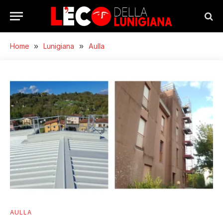
Home
»
Lunigiana
»
Aulla
AULLA