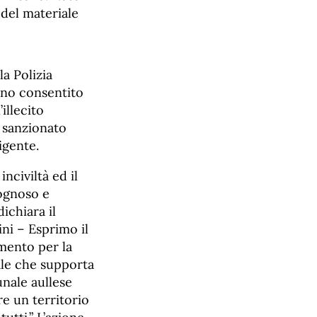
 del materiale
la Polizia
nno consentito
’illecito
 sanzionato
igente.
nciviltà ed il
ognoso e
ichiara il
ini
– Esprimo il
ento per la
ale che supporta
nale aullese
re un territorio