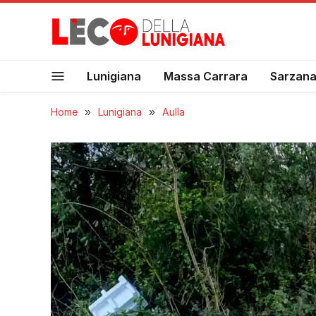
Lunigiana
Massa Carrara
Sarzan
Home
»
Lunigiana
»
Aulla