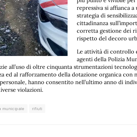
più pulito e vivibile per 
repressiva si affianca a
strategia di sensibilizz
cittadinanza sull’impor
corretta gestione dei rif
rispetto del decoro ur
Le attività di controllo
agenti della Polizia Mun
azie all’uso di oltre cinquanta strumentazioni tecnolo
za ed al rafforzamento della dotazione organica con 
personale, hanno consentito nell’ultimo anno di indiv
diverse violazioni.
ia municipale
rifiuti