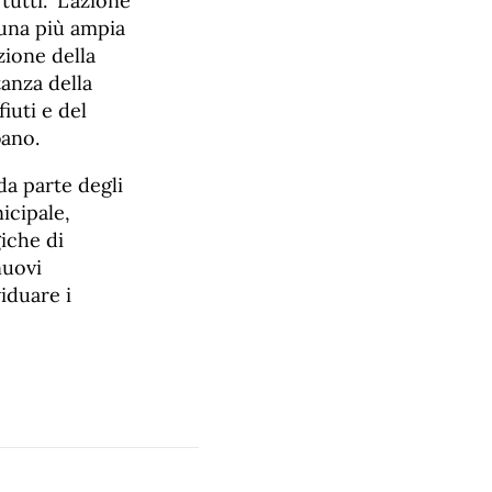
tutti.” L’azione
 una più ampia
azione della
tanza della
iuti e del
bano.
 da parte degli
icipale,
giche di
nuovi
iduare i