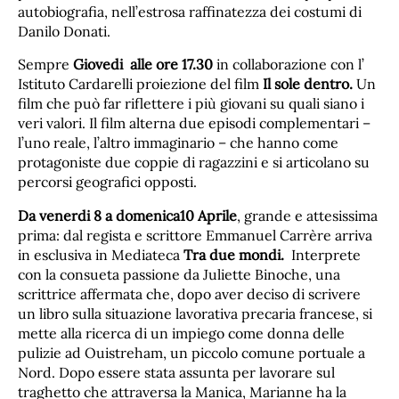
autobiografia, nell’estrosa raffinatezza dei costumi di
Danilo Donati.
Sempre
Giovedi alle ore 17.30
in collaborazione con l’
Istituto Cardarelli proiezione del film
Il sole dentro.
Un
film che può far riflettere i più giovani su quali siano i
veri valori. Il film alterna due episodi complementari –
l’uno reale, l’altro immaginario – che hanno come
protagoniste due coppie di ragazzini e si articolano su
percorsi geografici opposti.
Da venerdi 8 a domenica10 Aprile
, grande e attesissima
prima: dal regista e scrittore Emmanuel Carrère arriva
in esclusiva in Mediateca
Tra due mondi.
Interprete
con la consueta passione da Juliette Binoche, una
scrittrice affermata che, dopo aver deciso di scrivere
un libro sulla situazione lavorativa precaria francese, si
mette alla ricerca di un impiego come donna delle
pulizie ad Ouistreham, un piccolo comune portuale a
Nord. Dopo essere stata assunta per lavorare sul
traghetto che attraversa la Manica, Marianne ha la