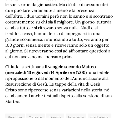
le sue scarpe da ginnastica. Ma ciò di cui nessuno dei
due può fare veramente a meno è la presenza
dell’altro. I due uomini però non lo sanno e si scontrano
costantemente su chi sia il migliore. Un giorno, tuttavia,
cambia tutto e si ritrovano senza nulla. Nudi e al
freddo, a casa, hanno deciso di impegnarsi in una
grande scommessa: rinunciando a tutto, vivranno per
100 giorni senza niente e riceveranno solo un oggetto
al giorno. Si ritroveranno così ad affrontare questioni a
cui non avevano mai pensato prima.
Chiude la settimana
Il vangelo secondo Matteo
(mercoledi 13 e giovedi 14 Aprile ore 17.00)
una fedele
riproposizione o dal momento dell’Annunciazione alla
Resurrezione di Gesù. Le tappe della vita di Gesù
Cristo sono ripercorse senza variazioni nella storia, né
cambiamenti anche testuali rispetto alla versione di san
Matteo.
Binoche
Carrere
cinema
la spezia
mediateca