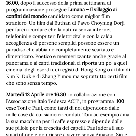
16.00
, dopo il successo della prima settimana di
programmazione prosegue
Lunana – Il villaggio ai
confini del mondo
candidato come miglior film
straniero. Un film dal Buthan di Pawo Choyning Dorji
per farci ricordare che la natura senza internet,
telefonini e computer, l’elettricita’ e con la calda
accoglienza di persone semplici possono essere un
paradiso che abbiamo completamente scartato e
dimenticato. Poetico e mesmerizzante anche grazie al
panorama e ai canti tradizionali ci riporta un po’ a quel
cinema, degli esordi dei registi di Hong Kong o ai film di
Kim Ki Duk e di Zhang Yimou ma soprattutto certi film
che sono senza tempo.
Martedi 12 Aprile ore 16.30
in collaborazione con
l’Associazione Italo Tedesca ACIT , in programma
100
cose
Toni e Paul, come tanti di noi dipendono dalle
mille cose da cui siamo circondati. Toni ad esempio ama
la sua macchina per il caffè espresso e dipende dalle
sue pillole per la crescita dei capelli. Paul adora il suo
smartphone e non riesce a vivere senza Amazon, Siri e