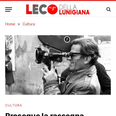
Home
»
Cultura
CULTURA
Prosegue la rassegna