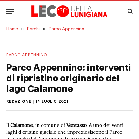
Home
»
Parchi
»
Parco Appennino
PARCO APPENNINO
Parco Appennino: interventi
di ripristino originario del
lago Calamone
REDAZIONE
14 LUGLIO 2021
Il
Calamone
, in comune di
Ventasso
, è uno dei venti
laghi d’origine glaciale che impreziosiscono il Parco
nazionale dell’Appennino tosco emiliano e che