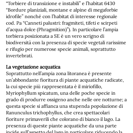
“Torbiere di transizione e instabili” e l’habitat 6430
“Bordure planiziali, montane e alpine di megaforbie
idrofile” nonché con l’habitat di interesse regionale
cod. Pa “Canneti palustri: fragmiteti, tifeti e scirpeti
d’acqua dolce (Phragmition)”). In particolare l’ampia
torbiera posizionata a SE è un vero scrigno di
biodiversità con la presenza di specie vegetali rarissime
e rifugio per numerose specie animali, soprattutto
invertebrati.
La vegetazione acquatica
Soprattutto nell’ampia zona litoranea è presente
un’abbondante fioritura di piante acquatiche radicate,
la cui specie più rappresentata è il miriofillo,
Myriophyllum spicatum, una delle poche specie in
grado di produrre ossigeno anche nelle ore notturne; a
questa specie si affianca una stupenda popolazione di
Ranunculus trichophyllus, che crea spettacolari
fioriture primaverili che colorano di bianco il lago. La
presenza di queste piante acquatiche da una parte
incide sull’aspetto del lago in particolare riducendo la