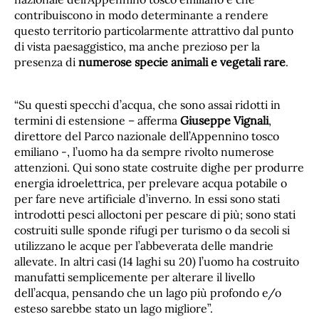
contribuiscono in modo determinante a rendere
questo territorio particolarmente attrattivo dal punto
di vista paesaggistico, ma anche prezioso per la
presenza di
numerose specie animali e vegetali rare
.
“Su questi specchi d’acqua, che sono assai ridotti in
termini di estensione – afferma
Giuseppe Vignali
,
direttore del Parco nazionale dell’Appennino tosco
emiliano -, l’uomo ha da sempre rivolto numerose
attenzioni. Qui sono state costruite dighe per produrre
energia idroelettrica, per prelevare acqua potabile o
per fare neve artificiale d’inverno. In essi sono stati
introdotti pesci alloctoni per pescare di più; sono stati
costruiti sulle sponde rifugi per turismo o da secoli si
utilizzano le acque per l’abbeverata delle mandrie
allevate. In altri casi (14 laghi su 20) l’uomo ha costruito
manufatti semplicemente per alterare il livello
dell’acqua, pensando che un lago più profondo e/o
esteso sarebbe stato un lago migliore”.