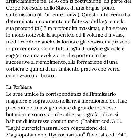
artificialmente nel 1956 con la costruzione, da parte del
Corpo Forestale dello Stato, di una briglia-ponte
sull’emissario (il Torrente Lonza). Questo intervento ha
determinato un aumento nell’altezza del lago e nella
sua profondità (13 m profondità massima), e ha esteso
in modo notevole la superficie ed il volume d’invaso,
modificandone anche la forma e gli ecosistemi presenti
in precedenza. Come tutti i laghi di origine glaciale è
soggetto a una evoluzione che porterà in fasi
successive al riempimento, alla formazione di una
torbiera e quindi di un ambiente prativo che verrà
colonizzato dal bosco.
La Torbiera
Le aree umide in corrispondenza dell’immissario
maggiore e soprattutto nella riva meridionale del lago
presentano una vegetazione di grande interesse
botanico, e sono stati rilevati e cartografati diversi
habitat di interesse comunitario: (l’habitat cod. 3150
“Laghi eutrofici naturali con vegetazione del
Magnopotamion o Hydrocharition”, l’habitat cod. 7140