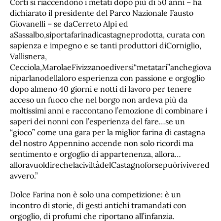
Corti si riaccendono i metati dopo più di 50 anni – ha
dichiarato il presidente del Parco Nazionale Fausto
Giovanelli – se daCerreto Alpi ed
aSassalbo,siportafarinadicastagneprodotta, curata con
sapienza e impegno e se tanti produttori diCorniglio,
Vallisnera,
Cecciola,MarolaeFivizzanoediversi“metatari”anchegiova
niparlanodellaloro esperienza con passione e orgoglio
dopo almeno 40 giorni e notti di lavoro per tenere
acceso un fuoco che nel borgo non ardeva più da
moltissimi anni e raccontano l’emozione di combinare i
saperi dei nonni con l’esperienza del fare…se un
“gioco” come una gara per la miglior farina di castagna
del nostro Appennino accende non solo ricordi ma
sentimento e orgoglio di appartenenza, allora…
alloravuoldirechelaciviltàdelCastagnoforsepuòrivivered
avvero.”
Dolce Farina non è solo una competizione: è un
incontro di storie, di gesti antichi tramandati con
orgoglio, di profumi che riportano all’infanzia.