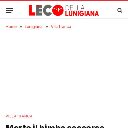
Home
»
Lunigiana
»
Villafranca
VILLAFRANCA
Morto il bimbo soccorso