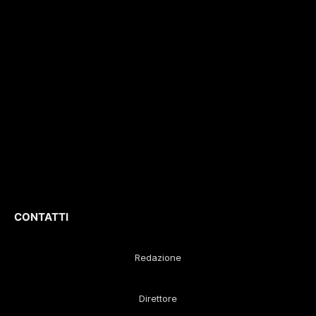
interviste, inchieste,
registrazione
196/1
video,
del 04/2015
.
approfondimenti e
Iscrizione
ROC. N.
report di eventi
36086
.
culturali e sportivi.
D
irettore
Responsabile
:
Gustavo Diego
Remaggi
CONTATTI
Redazione
Direttore