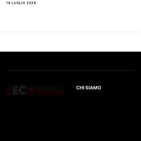
14 LUGLIO 2026
CHI SIAMO
L’Eco
della Lunigiana
è un quotidiano
Testata giornalistica
online dedicato al
registrata presso il
territorio lunigianese
Tribunale di Massa
e non solo. Con
con il numero di