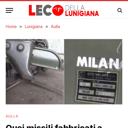
Home
»
Lunigiana
»
Aulla
AULLA
Quei missili fabbricati a