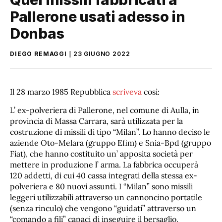
Pallerone usati adesso in
Donbas
DIEGO REMAGGI
23 GIUGNO 2022
Il 28 marzo 1985 Repubblica
scriveva
così:
L’ ex-polveriera di Pallerone, nel comune di Aulla, in
provincia di Massa Carrara, sarà utilizzata per la
costruzione di missili di tipo “Milan”. Lo hanno deciso le
aziende Oto-Melara (gruppo Efim) e Snia-Bpd (gruppo
Fiat), che hanno costituito un’ apposita società per
mettere in produzione l’ arma. La fabbrica occuperà
120 addetti, di cui 40 cassa integrati della stessa ex-
polveriera e 80 nuovi assunti. I “Milan” sono missili
leggeri utilizzabili attraverso un cannoncino portatile
(senza rinculo) che vengono “guidati” attraverso un
“comando a fili” capaci di inseguire il bersaglio.