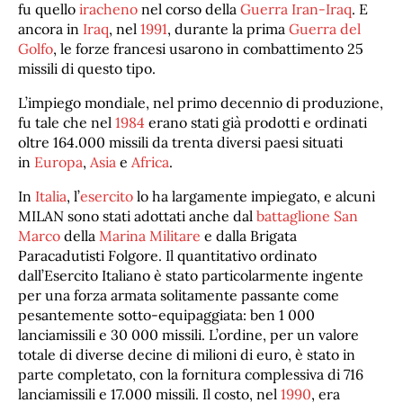
fu quello
iracheno
nel corso della
Guerra Iran-Iraq
. E
ancora in
Iraq
, nel
1991
, durante la prima
Guerra del
Golfo
, le forze francesi usarono in combattimento 25
missili di questo tipo.
L’impiego mondiale, nel primo decennio di produzione,
fu tale che nel
1984
erano stati già prodotti e ordinati
oltre 164.000 missili da trenta diversi paesi situati
in
Europa
,
Asia
e
Africa
.
In
Italia
, l’
esercito
lo ha largamente impiegato, e alcuni
MILAN sono stati adottati anche dal
battaglione San
Marco
della
Marina Militare
e dalla Brigata
Paracadutisti Folgore. Il quantitativo ordinato
dall’Esercito Italiano è stato particolarmente ingente
per una forza armata solitamente passante come
pesantemente sotto-equipaggiata: ben 1 000
lanciamissili e 30 000 missili. L’ordine, per un valore
totale di diverse decine di milioni di euro, è stato in
parte completato, con la fornitura complessiva di 716
lanciamissili e 17.000 missili. Il costo, nel
1990
, era