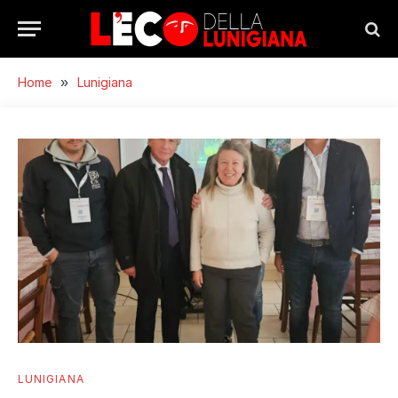
Home
»
Lunigiana
LUNIGIANA