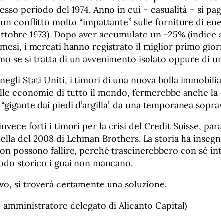
tesso periodo del 1974. Anno in cui – casualità – si pa
n conflitto molto “impattante” sulle forniture di ene
’ottobre 1973). Dopo aver accumulato un -25% (indice 
 mesi, i mercati hanno registrato il miglior primo gio
o se si tratta di un avvenimento isolato oppure di u
negli Stati Uniti, i timori di una nuova bolla immobilia
ulle economie di tutto il mondo, fermerebbe anche la 
 “gigante dai piedi d’argilla” da una temporanea sopra
nvece forti i timori per la crisi del Credit Suisse, pa
ella del 2008 di Lehman Brothers. La storia ha insegn
on possono fallire, perché trascinerebbero con sé in
iodo storico i guai non mancano.
vo, si troverà certamente una soluzione.
, amministratore delegato di Alicanto Capital)