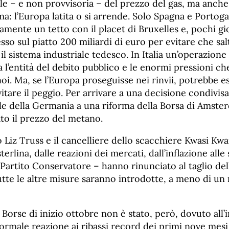
le – e non provvisoria – del prezzo del gas, ma anche 
a: l’Europa latita o si arrende. Solo Spagna e Portog
mente un tetto con il placet di Bruxelles e, pochi gior
o sul piatto 200 miliardi di euro per evitare che sal
 sistema industriale tedesco. In Italia un’operazione
ata l’entità del debito pubblico e le enormi pressioni c
noi. Ma, se l’Europa proseguisse nei rinvii, potrebbe e
itare il peggio. Per arrivare a una decisione condivisa
le della Germania a una riforma della Borsa di Amster
to il prezzo del metano.
Liz Truss e il cancelliere dello scacchiere Kwasi Kwa
sterlina, dalle reazioni dei mercati, dall’inflazione alle 
 Partito Conservatore – hanno rinunciato al taglio dell
utte le altre misure saranno introdotte, a meno di un
e Borse di inizio ottobre non è stato, però, dovuto all’
normale reazione ai ribassi record dei primi nove mesi 