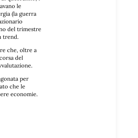
gavano le
rgia (la guerra
azionario
rno del trimestre
n trend.
re che, oltre a
corsa del
vvalutazione.
ragonata per
ato che le
tere economie.