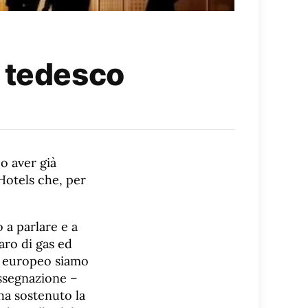
” tedesco
o aver già
Hotels che, per
 a parlare e a
caro di gas ed
le europeo siamo
assegnazione –
ha sostenuto la