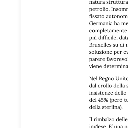
natura struttura
petrolio. Insomm
fissato autonoma
Germania ha mess
completamente il
più difficile, d
Bruxelles su di 
soluzione per ev
parere favorevo
viene determina
Nel Regno Unito 
dal crollo della 
insistenze dello
del 45% (però t
della sterlina).
Il rimbalzo dell
inglese. E’ una 