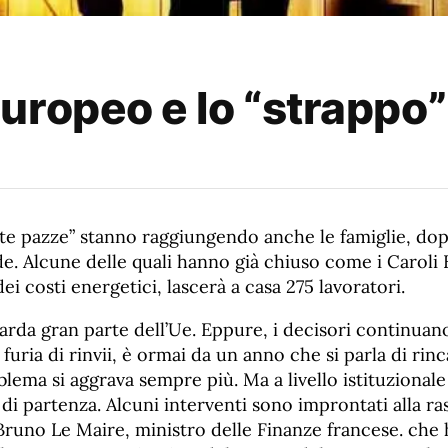
uropeo e lo “strappo
tte pazze” stanno raggiungendo anche le famiglie, dop
de. Alcune delle quali hanno già chiuso come i Caroli 
 dei costi energetici, lascerà a casa 275 lavoratori.
arda gran parte dell’Ue. Eppure, i decisori continuano
 furia di rinvii, è ormai da un anno che si parla di rin
oblema si aggrava sempre più. Ma a livello istituziona
di partenza. Alcuni interventi sono improntati alla r
Bruno Le Maire, ministro delle Finanze francese. che 