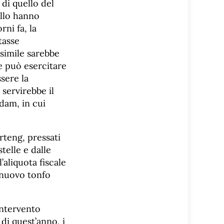
di quello del
allo hanno
ni fa, la
tasse
 simile sarebbe
he può esercitare
ssere la
 servirebbe il
dam, in cui
rteng, pressati
stelle e dalle
’aliquota fiscale
 nuovo tonfo
intervento
di quest’anno, i