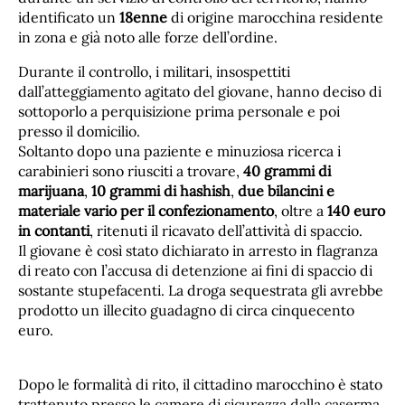
identificato un
18enne
di origine marocchina residente
in zona e già noto alle forze dell’ordine.
Durante il controllo, i militari, insospettiti
dall’atteggiamento agitato del giovane, hanno deciso di
sottoporlo a perquisizione prima personale e poi
presso il domicilio.
Soltanto dopo una paziente e minuziosa ricerca i
carabinieri sono riusciti a trovare,
40 grammi di
marijuana
,
10 grammi di hashish
,
due bilancini e
materiale vario per il confezionamento
, oltre a
140 euro
in contanti
, ritenuti il ricavato dell’attività di spaccio.
Il giovane è così stato dichiarato in arresto in flagranza
di reato con l’accusa di detenzione ai fini di spaccio di
sostante stupefacenti. La droga sequestrata gli avrebbe
prodotto un illecito guadagno di circa cinquecento
euro.
Dopo le formalità di rito, il cittadino marocchino è stato
trattenuto presso le camere di sicurezza dalla caserma