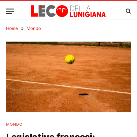
Home
»
Mondo
MONDO
Legislative francesi: