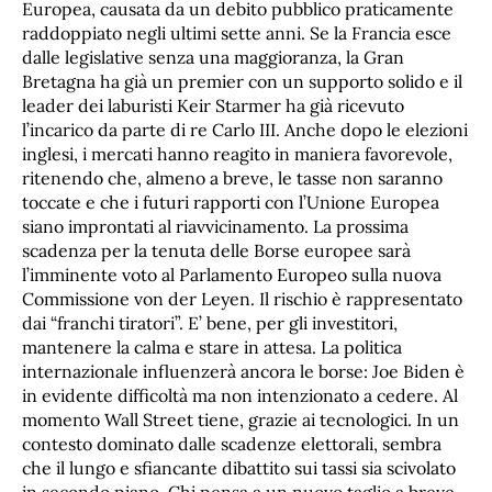
Europea, causata da un debito pubblico praticamente
raddoppiato negli ultimi sette anni. Se la Francia esce
dalle legislative senza una maggioranza, la Gran
Bretagna ha già un premier con un supporto solido e il
leader dei laburisti Keir Starmer ha già ricevuto
l’incarico da parte di re Carlo III. Anche dopo le elezioni
inglesi, i mercati hanno reagito in maniera favorevole,
ritenendo che, almeno a breve, le tasse non saranno
toccate e che i futuri rapporti con l’Unione Europea
siano improntati al riavvicinamento. La prossima
scadenza per la tenuta delle Borse europee sarà
l’imminente voto al Parlamento Europeo sulla nuova
Commissione von der Leyen. Il rischio è rappresentato
dai “franchi tiratori”. E’ bene, per gli investitori,
mantenere la calma e stare in attesa. La politica
internazionale influenzerà ancora le borse: Joe Biden è
in evidente difficoltà ma non intenzionato a cedere. Al
momento Wall Street tiene, grazie ai tecnologici. In un
contesto dominato dalle scadenze elettorali, sembra
che il lungo e sfiancante dibattito sui tassi sia scivolato