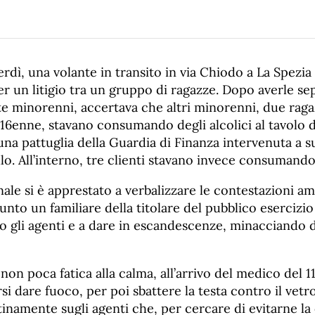
nerdì, una volante in transito in via Chiodo a La Spezia
per un litigio tra un gruppo di ragazze. Dopo averle se
tte minorenni, accertava che altri minorenni, due rag
16enne, stavano consumando degli alcolici al tavolo d
una pattuglia della Guardia di Finanza intervenuta a 
llo. All’interno, tre clienti stavano invece consumand
ale si è apprestato a verbalizzare le contestazioni am
unto un familiare della titolare del pubblico esercizio
o gli agenti e a dare in escandescenze, minacciando d
on poca fatica alla calma, all’arrivo del medico del 11
si dare fuoco, per poi sbattere la testa contro il vetro
tinamente sugli agenti che, per cercare di evitarne la