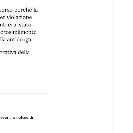
scorso perché la
er violazione
nti era stata
 verosimilmente
ila antidroga.
trativa della
venti e notizie di