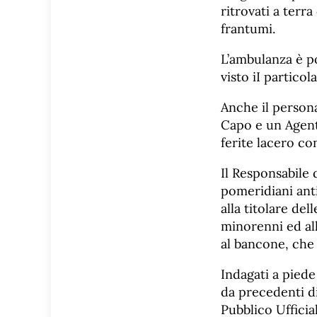
ritrovati a terr
frantumi.
L’ambulanza è po
visto iI particol
Anche il persona
Capo e un Agente,
ferite lacero co
Il Responsabile d
pomeridiani ant
alla titolare de
minorenni ed all
al bancone, che 
Indagati a piede
da precedenti di
Pubblico Ufficia