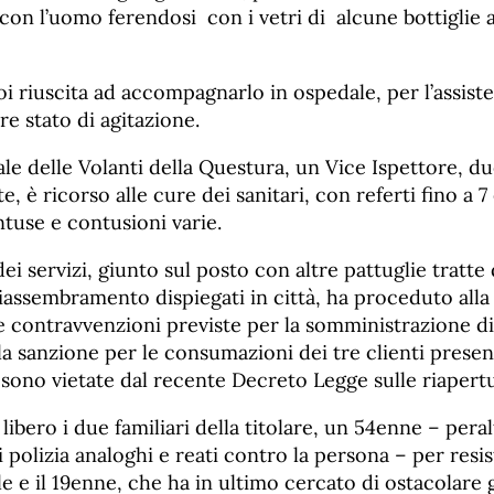
a con l’uomo ferendosi con i vetri di alcune bottiglie 
i riuscita ad accompagnarlo in ospedale, per l’assiste
are stato di agitazione.
le delle Volanti della Questura, un Vice Ispettore, du
 è ricorso alle cure dei sanitari, con referti fino a 7 
ntuse e contusioni varie.
ei servizi, giunto sul posto con altre pattuglie tratte 
iassembramento dispiegati in città, ha proceduto alla
lle contravvenzioni previste per la somministrazione di 
a sanzione per le consumazioni dei tre clienti presen
sono vietate dal recente Decreto Legge sulle riapert
 libero i due familiari della titolare, un 54enne – pera
 polizia analoghi e reati contro la persona – per resis
le e il 19enne, che ha in ultimo cercato di ostacolare g