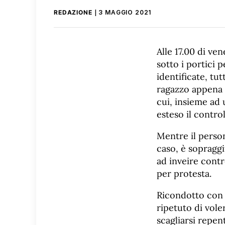
REDAZIONE
3 MAGGIO 2021
Alle 17.00 di ve
sotto i portici 
identificate, tu
ragazzo appena 
cui, insieme ad 
esteso il contro
Mentre il person
caso, è sopraggi
ad inveire contr
per protesta.
Ricondotto con n
ripetuto di voler
scagliarsi repen