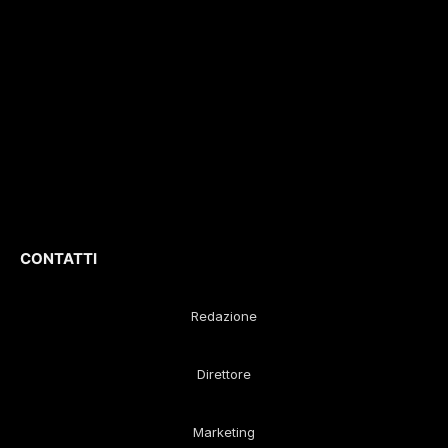
approfondimenti e
Iscrizione
ROC. N.
report di eventi
36086
.
culturali e sportivi.
D
irettore
Responsabile
:
Gustavo Diego
Remaggi
CONTATTI
Redazione
Direttore
Marketing