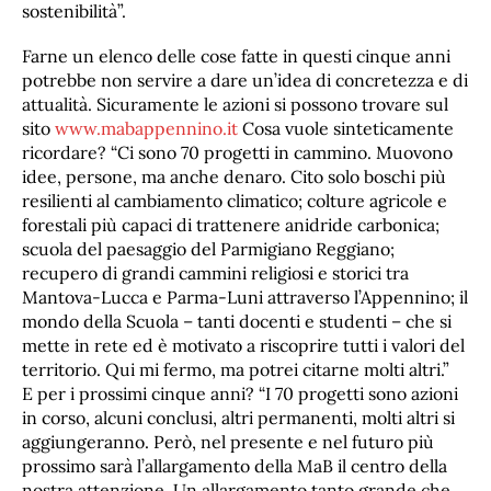
sostenibilità”.
Farne un elenco delle cose fatte in questi cinque anni
potrebbe non servire a dare un’idea di concretezza e di
attualità. Sicuramente le azioni si possono trovare sul
sito
www.mabappennino.it
Cosa vuole sinteticamente
ricordare? “Ci sono 70 progetti in cammino. Muovono
idee, persone, ma anche denaro. Cito solo boschi più
resilienti al cambiamento climatico; colture agricole e
forestali più capaci di trattenere anidride carbonica;
scuola del paesaggio del Parmigiano Reggiano;
recupero di grandi cammini religiosi e storici tra
Mantova-Lucca e Parma-Luni attraverso l’Appennino; il
mondo della Scuola – tanti docenti e studenti – che si
mette in rete ed è motivato a riscoprire tutti i valori del
territorio. Qui mi fermo, ma potrei citarne molti altri.”
E per i prossimi cinque anni? “I 70 progetti sono azioni
in corso, alcuni conclusi, altri permanenti, molti altri si
aggiungeranno. Però, nel presente e nel futuro più
prossimo sarà l’allargamento della MaB il centro della
nostra attenzione. Un allargamento tanto grande che