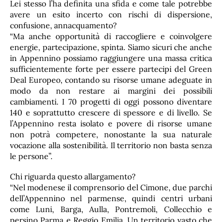
Lei stesso l’ha definita una sfida e come tale potrebbe
avere un esito incerto con rischi di dispersione,
confusione, annacquamento?
“Ma anche opportunità di raccogliere e coinvolgere
energie, partecipazione, spinta. Siamo sicuri che anche
in Appennino possiamo raggiungere una massa critica
sufficientemente forte per essere partecipi del Green
Deal Europeo, contando su risorse umane adeguate in
modo da non restare ai margini dei possibili
cambiamenti. I 70 progetti di oggi possono diventare
140 e soprattutto crescere di spessore e di livello. Se
l’Appennino resta isolato e povere di risorse umane
non potrà competere, nonostante la sua naturale
vocazione alla sostenibilità. Il territorio non basta senza
le persone”.
Chi riguarda questo allargamento?
“Nel modenese il comprensorio del Cimone, due parchi
dell’Appennino nel parmense, quindi centri urbani
come Luni, Barga, Aulla, Pontremoli, Collecchio e
persino Parma e Reggio Emilia. Un territorio vasto che