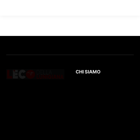
CHI SIAMO
L’Eco
della Lunigiana
è un quotidiano
Testata giornalistica
online dedicato al
registrata presso il
territorio lunigianese
Tribunale di Massa
e non solo. Con
con il numero di
interviste, inchieste,
registrazione
196/1
video,
del 04/2015
.