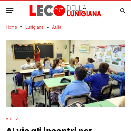
Home
»
Lunigiana
»
Aulla
AULLA
Al via gli incontri per