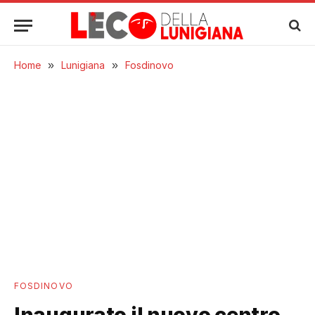
Home
»
Lunigiana
»
Fosdinovo
FOSDINOVO
Inaugurato il nuovo centro