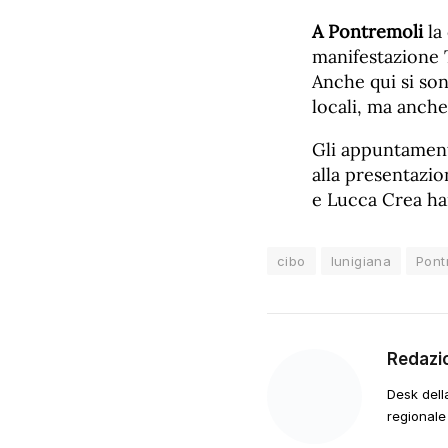
A Pontremoli
la
manifestazione 
Anche qui si son
locali, ma anche
Gli appuntamenti
alla presentazi
e Lucca Crea ha
cibo
lunigiana
Pont
Redazi
Desk dell
regionale