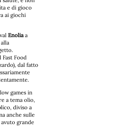
i salute, e non
ita e di gioco
a ai giochi
ival
Enolia
a
alla
getto.
l Fast Food
ardo), dal fatto
cessariamente
 lentamente.
slow games in
re a tema olio,
lico, diviso a
 ma anche sulle
o avuto grande