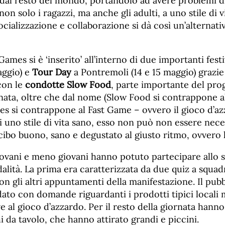
o dal resto del mondo, portandolo ad avere problemi d
on solo i ragazzi, ma anche gli adulti, a uno stile di v
ocializzazione e collaborazione si dà così un’alternativ
ames si è ‘inserito’ all’interno di due importanti fest
aggio) e
Tour Day
a Pontremoli (14 e 15 maggio) grazie 
con le
condotte Slow Food
, parte importante del pro
nata, oltre che dal nome (Slow Food si contrappone a
 si contrappone al Fast Game – ovvero il gioco d’azz
di uno stile di vita sano, esso non può non essere ne
 cibo buono, sano e degustato al giusto ritmo, ovvero
iovani e meno giovani hanno potuto partecipare allo 
lità. La prima era caratterizzata da due quiz a squad
con gli altri appuntamenti della manifestazione. Il pubb
idato con domande riguardanti i prodotti tipici locali
e al gioco d’azzardo. Per il resto della giornata hann
i da tavolo, che hanno attirato grandi e piccini.