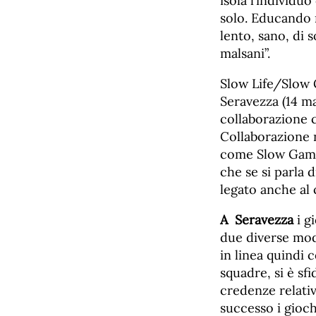
isola l’individu
solo. Educando n
lento, sano, di s
malsani”.
Slow Life/Slow G
Seravezza (14 m
collaborazione 
Collaborazione 
come Slow Games
che se si parla 
legato anche al
A Seravezza
i g
due diverse moda
in linea quindi 
squadre, si è sf
credenze relativ
successo i gioch