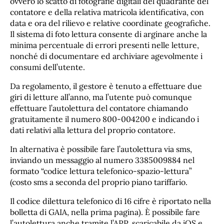
ovvero lo scatto di fotografie digitali del quadrante del
contatore e della relativa matricola identificativa, con
data e ora del rilievo e relative coordinate geografiche.
Il sistema di foto lettura consente di arginare anche la
minima percentuale di errori presenti nelle letture,
nonché di documentare ed archiviare agevolmente i
consumi dell’utente.
Da regolamento, il gestore è tenuto a effettuare due
giri di letture all’anno, ma l’utente può comunque
effettuare l’autolettura del contatore chiamando
gratuitamente il numero 800-004200 e indicando i
dati relativi alla lettura del proprio contatore.
In alternativa è possibile fare l’autolettura via sms,
inviando un messaggio al numero 3385009884 nel
formato “codice lettura telefonico-spazio-lettura”
(costo sms a seconda del proprio piano tariffario.
Il codice dilettura telefonico di 16 cifre è riportato nella
bolletta di GAIA, nella prima pagina). È possibile fare
l’autolettura anche tramite l’APP, scaricabile da iOS e