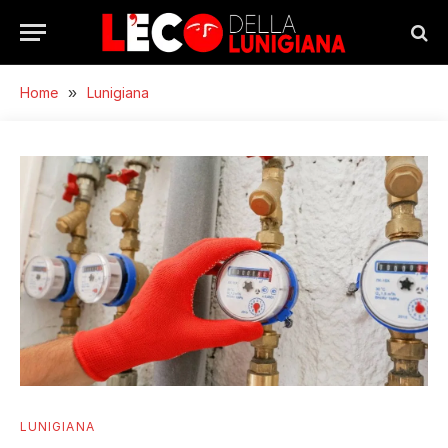
Home
»
Lunigiana
LUNIGIANA