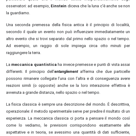
osservator
i: ad esempio,
Einstein
diceva che la luna
c’è
anche se non
la guardiamo.
Una seconda premessa della fisica antica è il principio di località,
secondo il quale un evento non può influenzare immediatamente un
altro evento che si trovi separato dal primo nello spazio o nel tempo.
Ad esempio, un raggio di sole
impiega
circa otto minuti per
raggiungere la terra.
La
meccanica quantistica
ha invece premes
se e punti di vista assai
differenti. Il principio dell’
entanglement
afferma che due particelle
possono rimanere collegate l’una con l’altra e di conseguenza avere
reazioni simili (
o
opposte) anche se la loro interazione effettiva è
avvenuta a grande distanza, nello spazio o nel tempo.
La fisica classica è sempre una descrizione del mondo. È descrittiva,
operazionale: il metodo sperimentale serve per predire il risultato di un
esperienza. La meccanica classica ci porta a pensare il mondo così
come lo vediamo, le previsioni corrispondono esattamente alle
aspettative e in teoria, se avessimo una quantità di dati sufficiente,