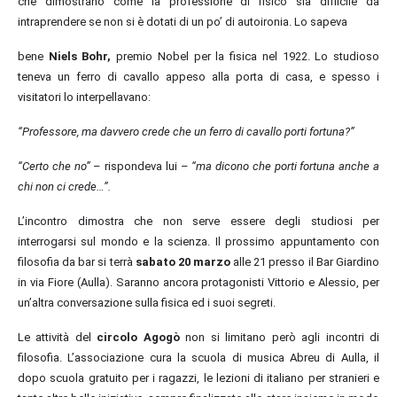
che dimostrano come la professione di fisico sia difficile da
intraprendere se non si è dotati di un po’ di autoironia. Lo sapeva
bene
Niels Bohr,
premio Nobel per la fisica nel 1922. Lo studioso
teneva un ferro di cavallo appeso alla porta di casa, e spesso i
visitatori lo interpellavano:
“Professore, ma davvero crede che un ferro di cavallo porti fortuna?”
“Certo che no”
– rispondeva lui –
“ma dicono che porti fortuna anche a
chi non ci crede…”.
L’incontro dimostra che
non serve essere degli studiosi per
interrogarsi sul mondo e la scienza.
Il prossimo
appuntamento con
filosofia da bar si terrà
sabato 20 marzo
alle 21 presso il Bar Giardino
in via Fiore (Aulla). Saranno ancora protagonisti Vittorio e Alessio, per
un’altra conversazione sulla fisica ed i suoi segreti.
Le attività del
circolo
Agogò
non si limitano
però
agli incontri di
filosofia. L’associazione cura la scuola di musica Abreu di Aulla, il
dopo scuola gratuito per i ragazzi, le lezioni di italiano per stranieri e