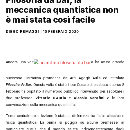
meccanica quantistica non
è mai stata così facile
DIEGO REMAGGI
10 FEBBRAIO 2020
Ancora una volt
a
ha avuto grande
successo
l’ini
ziativa promossa da Arci Agogò Aulla
ed intitolata
Filosofia da Bar.
Questa volta è stato il bar Cesare che s
abato scorso 8
febbraio ha ospitato
il
numeroso pubblico intervenuto per ascoltare i
due professori
Vittorio D’Auria
e
Alessio Serafini
e le loro
conversazioni sulla meccanica quantistica.
Tema centrale della lezione è stata la differenza tra fisica classica e
fisica quantistica. La prima si poggia su alcune premesse, in
particolare qu
ella che il mondo esista indipendentemente dagli