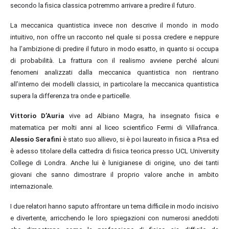
secondo la fisica classica potremmo arrivare a pre
dire
il futuro.
La meccanica quantisti
ca invece non descrive
il mondo in modo
intuitivo
, non offre un racconto nel quale si possa credere e neppure
ha l’ambizione di predire il futuro
in modo esatto
, in quanto si occupa
di probabilità. La frattura con il realismo avviene perché alcuni
fenomeni analizzati dalla meccanica quantistica non rientrano
all’interno dei modelli classici, in particolare
la meccanica quantistica
supera la differenza tra onde e particelle.
Vittorio D’Auria
vive ad Albiano Magra, ha insegnato fisica e
matematica
per molti anni
al liceo scientifico Fermi di Villafranca.
Alessio Serafini
è stato suo allievo, si è
poi
laureato in fisica a Pisa ed
è
adesso
titolare della cattedra di fisica teorica presso UCL University
College di Londra. Anche lui è lunigianese di origine, uno dei tanti
giovani che sanno dimostrare il proprio valore anche in ambito
internazionale.
I due relatori hanno saputo affrontare un tema difficile in modo incisivo
e divertente, arricchendo le loro spiegazioni con numerosi aneddoti