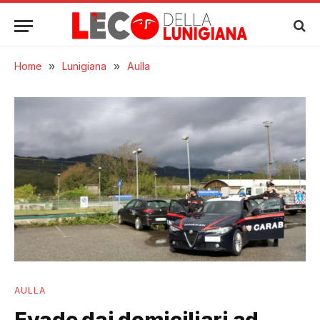
Home
»
Lunigiana
»
Aulla
AULLA
Evade dai domiciliari ad