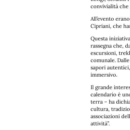
convivialità che 
All’evento erano
Cipriani, che h
Questa iniziativ
rassegna che, da 
escursioni, trek
comunale. Dalle 
sapori autentici,
immersivo.
Il grande intere
calendario è un
terra – ha dichi
cultura, tradizi
associazioni del
attività”.