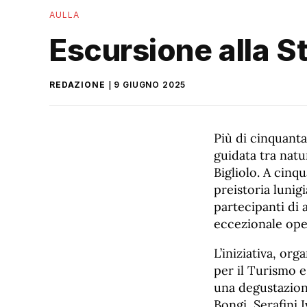
AULLA
Escursione alla St
REDAZIONE
9 GIUGNO 2025
Più di cinquant
guidata tra natu
Bigliolo. A cinq
preistoria lunig
partecipanti di 
eccezionale ope
L’iniziativa, or
per il Turismo e
una degustazione
Bongi, Serafini 