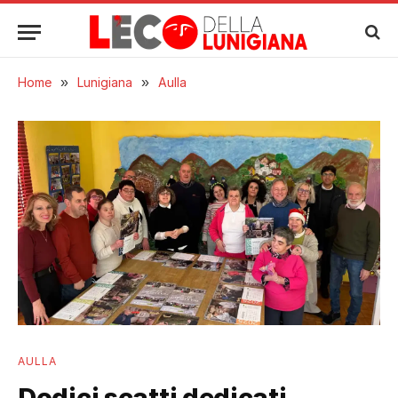
Home
»
Lunigiana
»
Aulla
AULLA
Dodici scatti dedicati