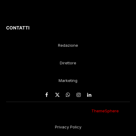
Gustavo Diego
Remaggi
CONTATTI
Redazione
Direttore
Marketing
Facebook
X
WhatsApp
Instagram
LinkedIn
(Twitter)
© 2026 Eco della Lunigiana. Un design
ThemeSphere
,
rielaborato in redazione.
Privacy Policy