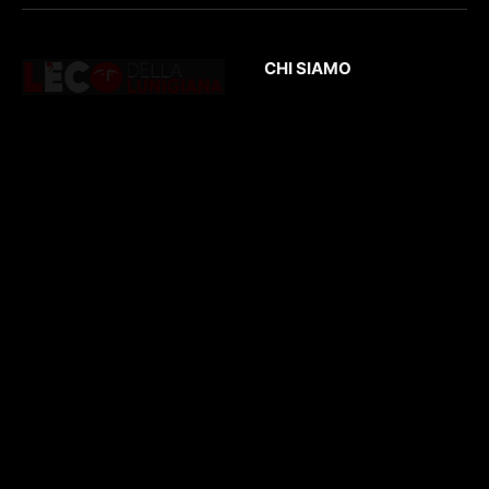
CHI SIAMO
L’Eco
della Lunigiana
è un quotidiano
Testata giornalistica
online dedicato al
registrata presso il
territorio lunigianese
Tribunale di Massa
e non solo. Con
con il numero di
interviste, inchieste,
registrazione
196/1
video,
del 04/2015
.
approfondimenti e
Iscrizione
ROC. N.
report di eventi
36086
.
culturali e sportivi.
D
irettore
Responsabile
: