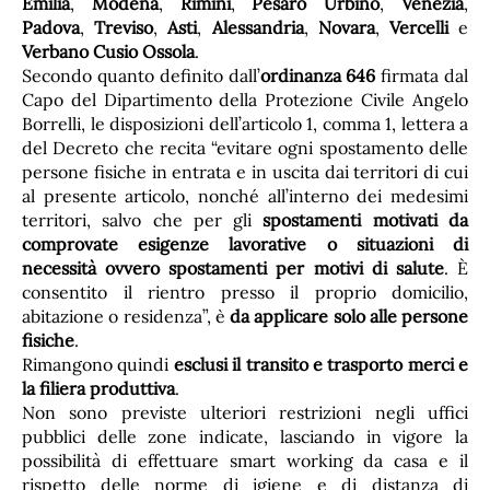
Emilia
,
Modena
,
Rimini
,
Pesaro Urbino
,
Venezia
,
Padova
,
Treviso
,
Asti
,
Alessandria
,
Novara
,
Vercelli
e
Verbano Cusio Ossola
.
Secondo quanto definito dall’
ordinanza 646
firmata dal
Capo del Dipartimento della Protezione Civile Angelo
Borrelli, le disposizioni dell’articolo 1, comma 1, lettera a
del Decreto che recita “evitare ogni spostamento delle
persone fisiche in entrata e in uscita dai territori di cui
al presente articolo, nonché all’interno dei medesimi
territori, salvo che per gli
spostamenti motivati da
comprovate esigenze lavorative o situazioni di
necessità ovvero spostamenti per motivi di salute
. È
consentito il rientro presso il proprio domicilio,
abitazione o residenza”, è
da applicare solo alle persone
fisiche
.
Rimangono quindi
esclusi il transito e trasporto merci e
la filiera produttiva
.
Non sono previste ulteriori restrizioni negli uffici
pubblici delle zone indicate, lasciando in vigore la
possibilità di effettuare smart working da casa e il
rispetto delle norme di igiene e di distanza di