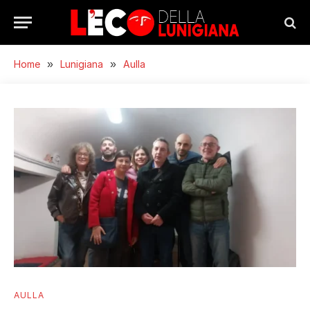
Home
»
Lunigiana
»
Aulla
AULLA