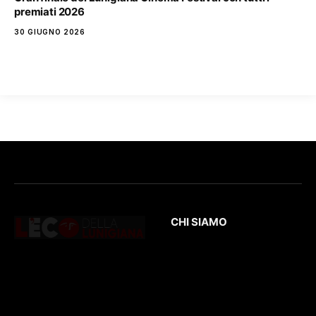
premiati 2026
30 GIUGNO 2026
CHI SIAMO
L’Eco
della Lunigiana
è un quotidiano
Testata giornalistica
online dedicato al
registrata presso il
territorio lunigianese
Tribunale di Massa