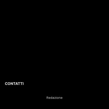
e non solo. Con
con il numero di
interviste, inchieste,
registrazione
196/1
video,
del 04/2015
.
approfondimenti e
Iscrizione
ROC. N.
report di eventi
36086
.
culturali e sportivi.
D
irettore
Responsabile
:
Gustavo Diego
Remaggi
CONTATTI
Redazione