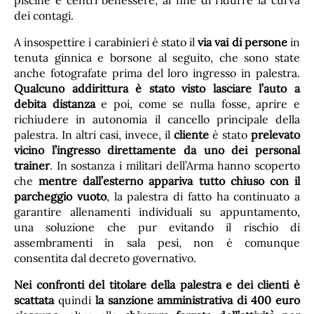
piscine e centri benessere, al fine di ridurre la curva
dei contagi.
A insospettire i carabinieri è stato il
via vai di persone
in
tenuta ginnica e borsone al seguito, che sono state
anche fotografate prima del loro ingresso in palestra.
Qualcuno addirittura è stato visto lasciare l’auto a
debita distanza
e poi, come se nulla fosse, aprire e
richiudere in autonomia il cancello principale della
palestra. In altri casi, invece, il
cliente
è stato
prelevato
vicino l’ingresso direttamente da uno dei personal
trainer
. In sostanza i militari dell’Arma hanno scoperto
che
mentre dall’esterno appariva tutto chiuso con il
parcheggio vuoto
, la palestra di fatto ha continuato a
garantire allenamenti individuali su appuntamento,
una soluzione che pur evitando il rischio di
assembramenti in sala pesi, non è comunque
consentita dal decreto governativo.
Nei confronti del titolare della palestra e dei clienti è
scattata
quindi
la sanzione amministrativa di 400 euro