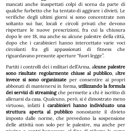
mancati anche inaspettati colpi di scena da parte di
qualche furbetto che ha tentato di aggirare i divieti. Le
verifiche degli ultimi giorni si sono concentrate non
soltanto sui bar, locali e circoli privati che devono
rispettare le nuove prescrizioni, fra cui la chiusura
dopo le ore 18, ma anche su alcune palestre della città,
dopo che i carabinieri hanno intercettato varie voci
circolanti fra gli appassionati di fitness che
riguardavano presunte aperture “fuori legge”.
Partiti i controlli dei i militari dell’Arma, a
lcune palestre
sono risultate regolarmente chiuse al pubblico
, a
ltre
invece si sono organizzate
per consentire ai propri
abbonati di mantenersi in forma,
utilizzando la formula
dei servizi di streaming
che permette a chi è iscritto di
allenarsi da casa. Qualcuno, però, si è dimostrato meno
virtuoso, infatti
i carabinieri hanno individuato una
struttura aperta al pubblico
nonostante il divieto
imposto dalle norme, che prevedono la sospensione
delle attività non solo per le palestre, ma anche per