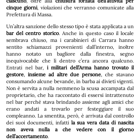
ciascuno
, oltre alla
chiusura forzata dell’attività per
cinque giorni
, violazioni che verranno comunicate alla
Prefettura di Massa.
Un’altra sanzione dello stesso tipo è stata applicata a un
bar del centro storico
. Anche in questo caso il locale
sembrava chiuso, ma i carabinieri di Carrara hanno
sentito schiamazzi provenienti dall’interno, inoltre
hanno notato un bagliore dalla finestra, segno
inequivocabile che lì dentro c’era ancora qualcuno.
Entrati nel bar,
i militari dell’Arma hanno trovato il
gestore
,
insieme ad altre due persone
, che stavano
consumando alcune bevande, in barba ai divieti vigenti.
Non è servita a nulla nemmeno la scusa accampata dal
proprietario, che ha raccontato di essersi intrattenuto
nel bar perché stava brindando assieme agli amici che
erano andati a trovarlo per festeggiare il suo
compleanno. La smentita, però, è arrivata dal controllo
dei suoi documenti, infatti
la sua vera data di nascita
non aveva nulla a che vedere con il giorno
dell’accertamento
.