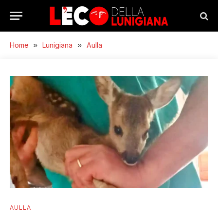
Home
»
Lunigiana
»
Aulla
AULLA