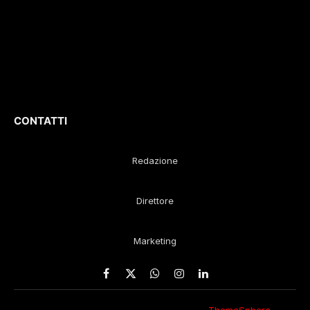
D
irettore
Responsabile
:
Gustavo Diego
Remaggi
CONTATTI
Redazione
Direttore
Marketing
Facebook
X
WhatsApp
Instagram
LinkedIn
(Twitter)
© 2026 Eco della Lunigiana. Un design
ThemeSphere
,