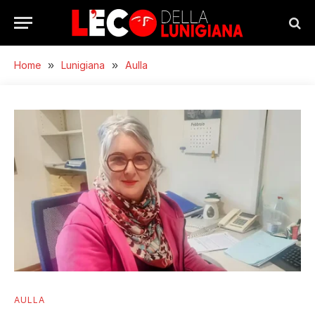
Home
»
Lunigiana
»
Aulla
AULLA