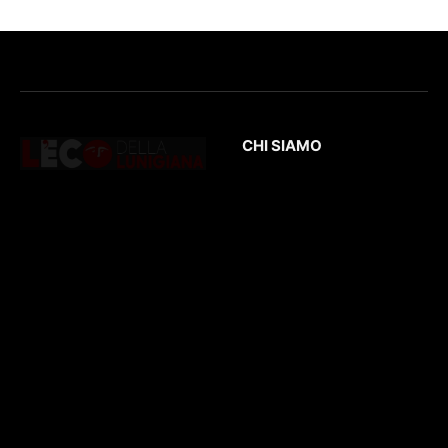
CHI SIAMO
L’Eco
della Lunigiana
è un quotidiano
Testata giornalistica
online dedicato al
registrata presso il
territorio lunigianese
Tribunale di Massa
e non solo. Con
con il numero di
interviste, inchieste,
registrazione
196/1
video,
del 04/2015
.
approfondimenti e
Iscrizione
ROC. N.
report di eventi
36086
.
culturali e sportivi.