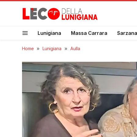
Lunigiana
Massa Carrara
Sarzan
Home
»
Lunigiana
»
Aulla