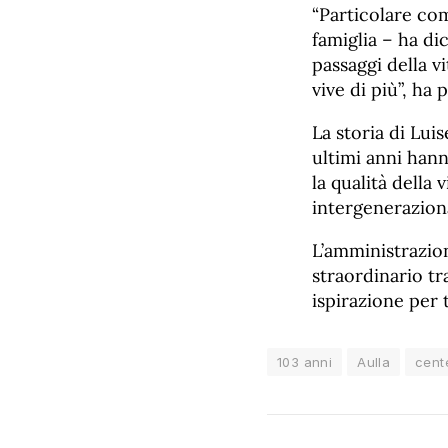
“Particolare co
famiglia – ha di
passaggi della vi
vive di più”, ha
La storia di Luis
ultimi anni hann
la qualità della
intergeneraziona
L’amministrazion
straordinario tr
ispirazione per t
103 anni
Aulla
cent