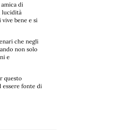
 amica di
 lucidità
 vive bene e si
tenari che negli
niando non solo
ni e
er questo
d essere fonte di