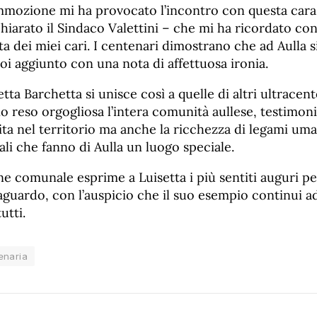
mmozione mi ha provocato l’incontro con questa cara
chiarato il Sindaco Valettini – che mi ha ricordato con
ta dei miei cari. I centenari dimostrano che ad Aulla si
 poi aggiunto con una nota di affettuosa ironia.
etta Barchetta si unisce così a quelle di altri ultracen
o reso orgogliosa l’intera comunità aullese, testimo
 vita nel territorio ma anche la ricchezza di legami uma
li che fanno di Aulla un luogo speciale.
e comunale esprime a Luisetta i più sentiti auguri p
aguardo, con l’auspicio che il suo esempio continui a
utti.
enaria