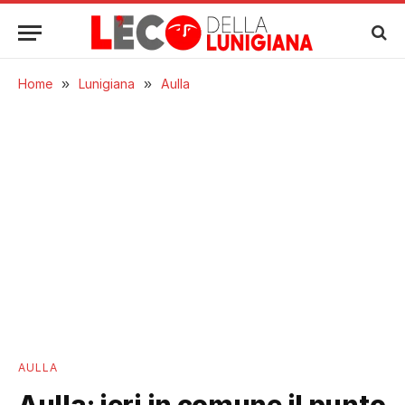
Home
»
Lunigiana
»
Aulla
AULLA
Aulla: ieri in comune il punto