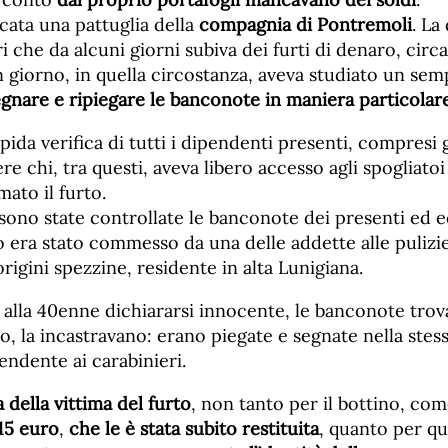
ecata una pattuglia della
compagnia di Pontremoli
. La
ari che da alcuni giorni subiva dei furti di denaro, circ
 giorno, in quella circostanza, aveva studiato un sem
egnare e ripiegare le banconote in maniera particolar
pida verifica di tutti i dipendenti presenti, compresi g
ere chi, tra questi, aveva libero accesso agli spogliato
mato il furto.
sono state controllate le banconote dei presenti ed e
to era stato commesso da una delle addette alle pulizi
 origini spezzine, residente in alta Lunigiana.
o alla 40enne dichiararsi innocente, le banconote trov
o, la incastravano: erano piegate e segnate nella stes
pendente ai carabinieri.
della vittima del furto
, non tanto per il bottino, co
15 euro
,
che le è stata subito restituita
, quanto per q