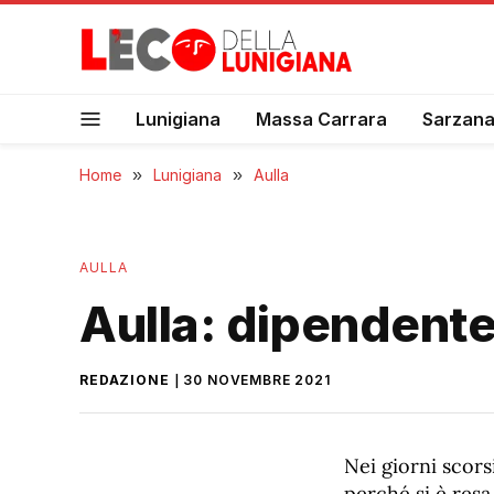
Lunigiana
Massa Carrara
Sarzan
Home
»
Lunigiana
»
Aulla
AULLA
Aulla: dipendente
REDAZIONE
30 NOVEMBRE 2021
Nei giorni scor
perché si è res