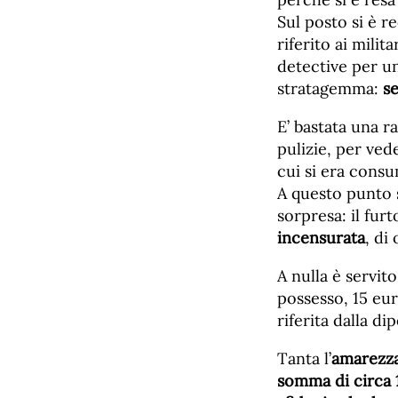
Sul posto si è r
riferito ai milit
detective per un
stratagemma:
s
E’ bastata una ra
pulizie, per ved
cui si era consu
A questo punto 
sorpresa: il fur
incensurata
, di
A nulla è servit
possesso, 15 eur
riferita dalla di
Tanta l’
amarezza 
somma di circa 