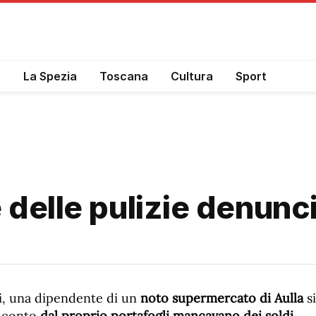
a
La Spezia
Toscana
Cultura
Sport
 delle pulizie denunci
si, una dipendente di un
noto supermercato di Aulla
s
a conto
dal proprio portafogli mancavano dei soldi
.