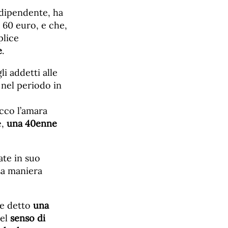
 dipendente, ha
a 60 euro, e che,
plice
e
.
li addetti alle
i nel periodo in
cco l’amara
e,
una 40enne
ate in suo
sa maniera
me detto
una
uel
senso di