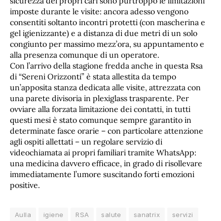
sicurezza dei propri cari sono purtroppo le limitazioni
imposte durante le visite: ancora adesso vengono
consentiti soltanto incontri protetti (con mascherina e
gel igienizzante) e a distanza di due metri di un solo
congiunto per massimo mezz’ora, su appuntamento e
alla presenza comunque di un operatore.
Con l’arrivo della stagione fredda anche in questa Rsa
di “Sereni Orizzonti” è stata allestita da tempo
un’apposita stanza dedicata alle visite, attrezzata con
una parete divisoria in plexiglass trasparente. Per
ovviare alla forzata limitazione dei contatti, in tutti
questi mesi è stato comunque sempre garantito in
determinate fasce orarie – con particolare attenzione
agli ospiti allettati – un regolare servizio di
videochiamata ai propri familiari tramite WhatsApp:
una medicina davvero efficace, in grado di risollevare
immediatamente l’umore suscitando forti emozioni
positive.
Aulla
igiene
RSA
salute
sanatrix
servizi