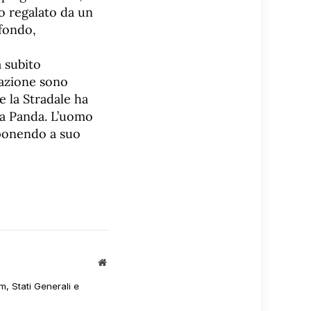
to regalato da un
 fondo,
a subito
tazione sono
e la Stradale ha
lla Panda. L’uomo
sponendo a suo
Sito
web
m, Stati Generali e