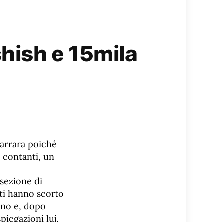
shish e 15mila
Carrara poiché
 contanti, un
osezione di
otti hanno scorto
ino e, dopo
spiegazioni lui,