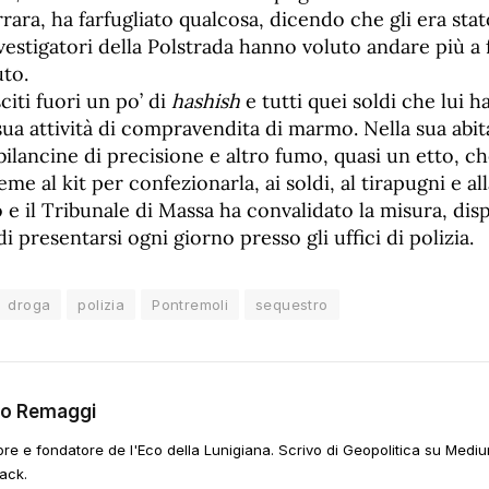
rrara, ha farfugliato qualcosa, dicendo che gli era sta
vestigatori della Polstrada hanno voluto andare più a
uto.
citi fuori un po’ di
hashish
e tutti quei soldi che lui h
sua attività di compravendita di marmo. Nella sua abi
 bilancine di precisione e altro fumo, quasi un etto, ch
eme al kit per confezionarla, ai soldi, al tirapugni e a
o e il Tribunale di Massa ha convalidato la misura, di
di presentarsi ogni giorno presso gli uffici di polizia.
droga
polizia
Pontremoli
sequestro
go Remaggi
ore e fondatore de l'Eco della Lunigiana. Scrivo di Geopolitica su Mediu
ack.