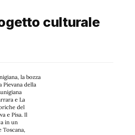
rogetto culturale
igiana, la bozza
a Pievana della
Lunigiana
arrara e La
oriche del
a e Pisa. Il
ca in un
 e Toscana,