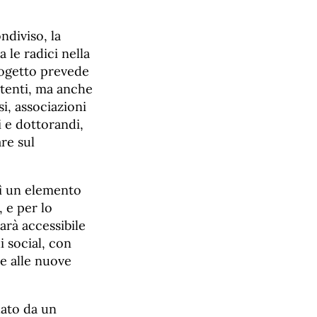
ndiviso, la
 le radici nella
progetto prevede
istenti, ma anche
si, associazioni
 e dottorandi,
re sul
sì un elemento
 e per lo
arà accessibile
i social, con
e alle nuove
dato da un