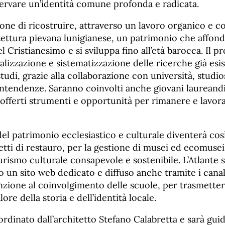
ervare un’identità comune profonda e radicata.
pone di ricostruire, attraverso un lavoro organico e co
itettura pievana lunigianese, un patrimonio che affonda
 Cristianesimo e si sviluppa fino all’età barocca. Il 
italizzazione e sistematizzazione delle ricerche già es
studi, grazie alla collaborazione con università, studio
intendenze. Saranno coinvolti anche giovani laureandi
 offerti strumenti e opportunità per rimanere e lavora
el patrimonio ecclesiastico e culturale diventerà co
tti di restauro, per la gestione di musei ed ecomusei,
urismo culturale consapevole e sostenibile. L’Atlante s
o un sito web dedicato e diffuso anche tramite i canal
nzione al coinvolgimento delle scuole, per trasmetter
lore della storia e dell’identità locale.
ordinato dall’architetto Stefano Calabretta e sarà gui