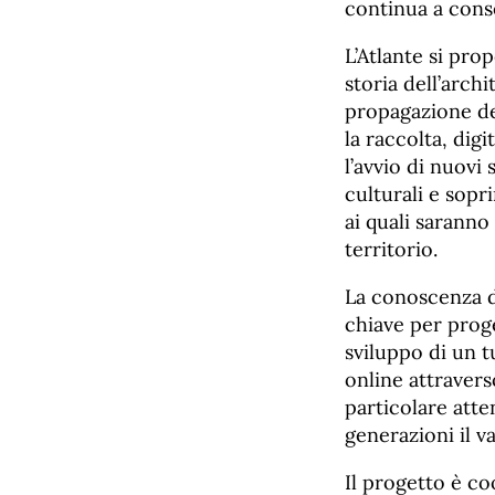
continua a cons
L’Atlante si pro
storia dell’arch
propagazione del
la raccolta, dig
l’avvio di nuovi 
culturali e sopr
ai quali saranno
territorio.
La conoscenza d
chiave per proge
sviluppo di un t
online attravers
particolare atte
generazioni il va
Il progetto è co